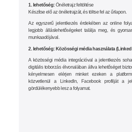
1. lehetőség:
Önéletrajz feltöltése
Készítse elő az önéletrajzát, és töltse fel az űrlapon.
Az egyszerű jelentkezés érdekében az online folya
legjobb álláslehetőségeket találja meg, és gyorsa
munkaadójával.
2. lehetőség: Közösségi média használata (LinkedI
A közösségi média integrációval a jelentkezés soha
digitális toborzás élvonalában állva lehetőséget bizt
kényelmesen elérjen minket ezeken a platformo
közvetlenül a LinkedIn, Facebook profilját a j
gördülékenyebb lesz a folyamat.