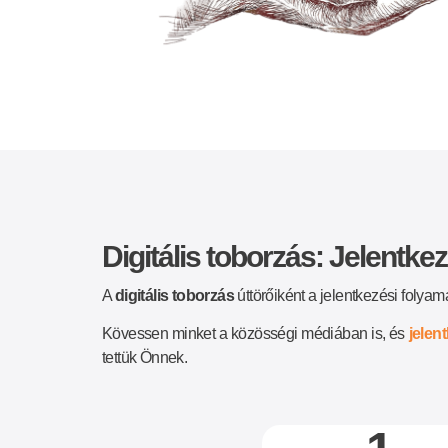
Digitális toborzás: Jelentk
A
digitális toborzás
úttörőiként a jelentkezési folyam
Kövessen minket a közösségi médiában is, és
jelen
tettük Önnek.