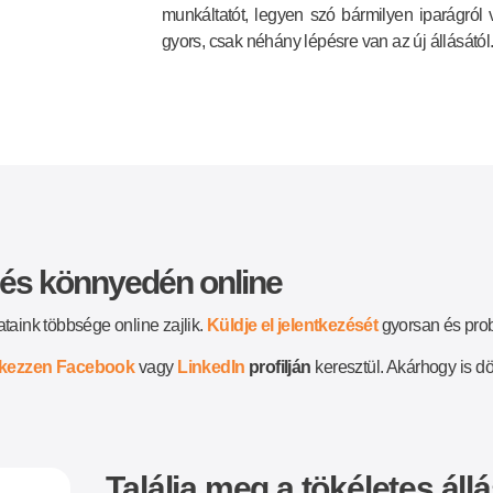
munkáltatót, legyen szó bármilyen iparágról 
gyors, csak néhány lépésre van az új állásától
ezés könnyedén online
ataink többsége online zajlik.
Küldje el jelentkezését
gyorsan és pro
tkezzen Facebook
vagy
LinkedIn
profilján
keresztül. Akárhogy is dö
Találja meg a tökéletes áll