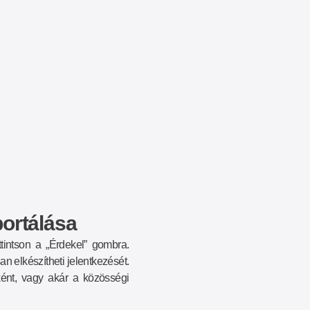
portálása
ttintson a „Érdekel” gombra.
n elkészítheti jelentkezését.
ként, vagy akár a közösségi