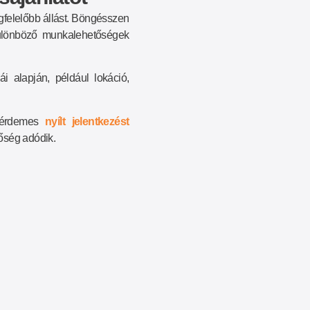
gfelelőbb állást. Böngésszen
ülönböző munkalehetőségek
ái alapján, például lokáció,
, érdemes
nyílt jelentkezést
tőség adódik.