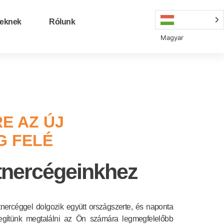
reknek
Rólunk
Magyar
E AZ ÚJ
 FELÉ
tnercégeinkhez
nercéggel dolgozik együtt országszerte, és naponta
. Segítünk megtalálni az Ön számára legmegfelelőbb