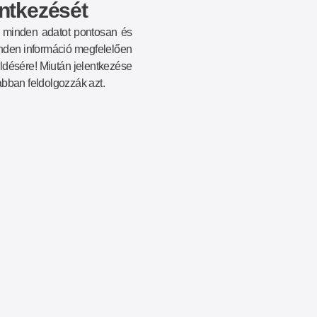
entkezését
gy minden adatot pontosan és
inden információ megfelelően
üldésére! Miután jelentkezése
bban feldolgozzák azt.