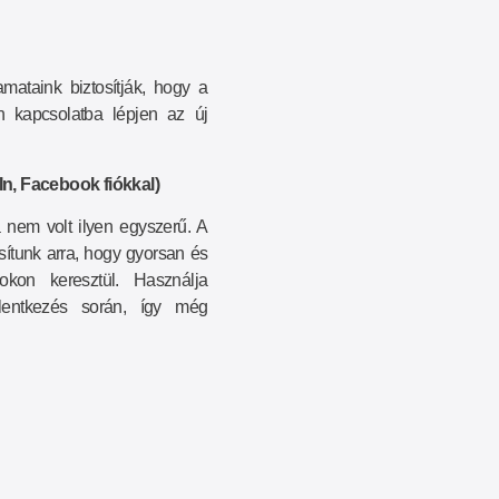
mataink biztosítják, hogy a
n kapcsolatba lépjen az új
n, Facebook fiókkal)
 nem volt ilyen egyszerű. A
osítunk arra, hogy gyorsan és
kon keresztül. Használja
elentkezés során, így még