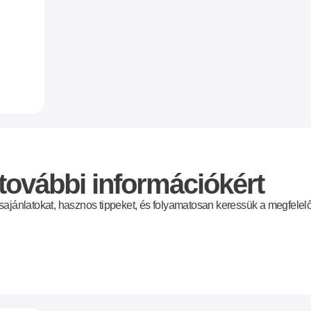
ovábbi információkért
sajánlatokat, hasznos tippeket, és folyamatosan keressük a megfelel