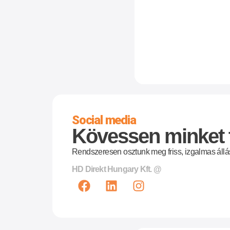
Social media
Kövessen minket t
Rendszeresen osztunk meg friss, izgalmas állá
HD Direkt Hungary Kft. @